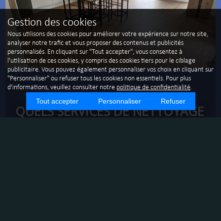
Gestion des cookies
Nous utilisons des cookies pour améliorer votre expérience sur notre site,
analyser notre trafic et vous proposer des contenus et publicités
personnalisés. En cliquant sur "Tout accepter", vous consentez à
l'utilisation de ces cookies, y compris des cookies tiers pour le ciblage
publicitaire. Vous pouvez également personnaliser vos choix en cliquant sur
"Personnaliser" ou refuser tous les cookies non essentiels. Pour plus
d'informations, veuillez consulter notre
politique de confidentialité
.
Tout accepter
Personnaliser
Refuser
QUELS SERVICES DE NETTOYAGE
EXTÉRIEUR SONT DISPONIBLES À
CHAOURCE ?
POURQUOI LE NETTOYAGE EXTÉRIEUR
EST-IL IMPORTANT ?
Le nettoyage extérieur améliore l'apparence de votre
bâtiment et prévient les dommages causés par la saleté et
les intempéries.